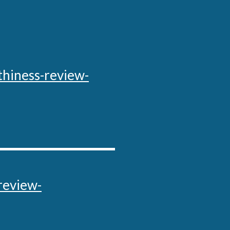
thiness-review-
review-