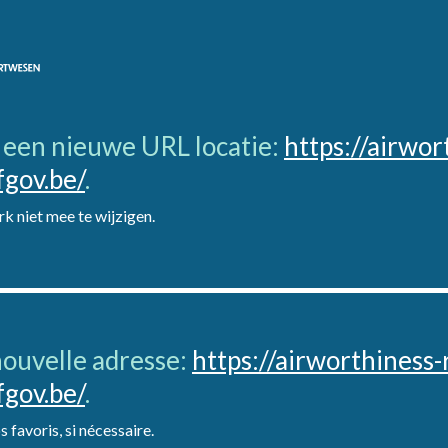
t een nieuwe URL locatie:
https://airwor
fgov.be/
.
k niet mee te wijzigen.
 nouvelle adresse:
https://airworthiness-
fgov.be/
.
 favoris, si nécessaire.