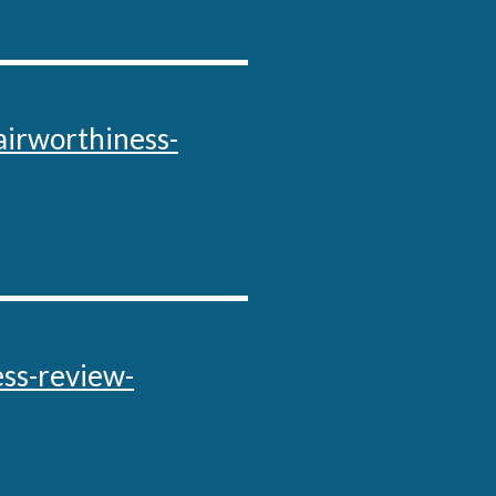
/airworthiness-
ess-review-